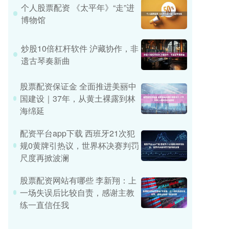
个人股票配资 《太平年》“走”进
博物馆
炒股10倍杠杆软件 沪藏协作，非
遗古琴奏新曲
股票配资保证金 全面推进美丽中
国建设｜37年，从黄土裸露到林
海绵延
配资平台app下载 西班牙21次犯
规0黄牌引热议，世界杯决赛判罚
尺度再掀波澜
股票配资网站有哪些 李新翔：上
一场失误后比较自责，感谢主教
练一直信任我