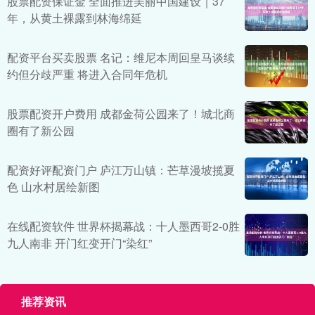
股票配资保证金 全面推进美丽中国建设｜37
年，从黄土裸露到林海绵延
配资平台买卖股票 名记：维尼本周回皇马谈续
约但分歧严重 将进入合同年危机
股票配资开户费用 成都金荷公园来了！城北商
圈有了新公园
配资好评配资门户 庐江万山镇：芒草漫坡揽夏
色 山水村居绘新图
在线配资软件 世界杯揭幕战：十人墨西哥2-0胜
九人南非 开门红变开门“染红”
推荐资讯